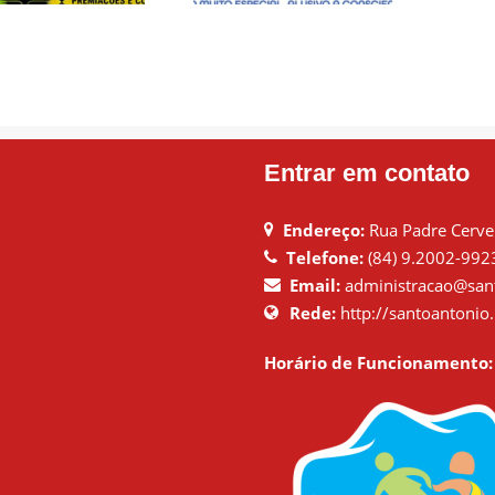
ELEBRAR COM
– CAMINHOS DA
ERGIA, ESPORTE
INCLUSÃO
E UNIÃO!
Entrar em contato
Endereço:
Rua Padre Cervei
Telefone:
(84) 9.2002-992
Email:
administracao@sant
Rede:
http://santoantonio.
Horário de Funcionamento: