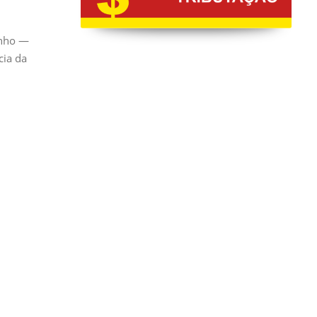
inho —
cia da