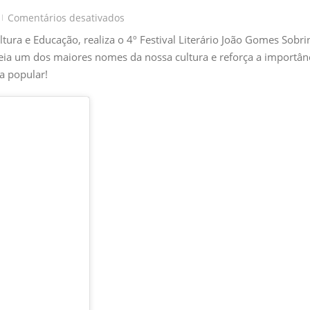
em
Comentários desativados
|
4º
ltura e Educação, realiza o 4º Festival Literário João Gomes Sobr
Festival
eia um dos maiores nomes da nossa cultura e reforça a importân
Literário
ra popular!
João
Gomes
Sobrinho