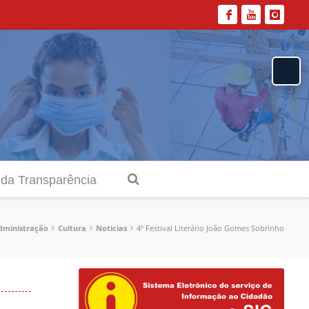
 da Transparência
dministração
Cultura
Noticias
4º Festival Literário João Gomes Sobrinho