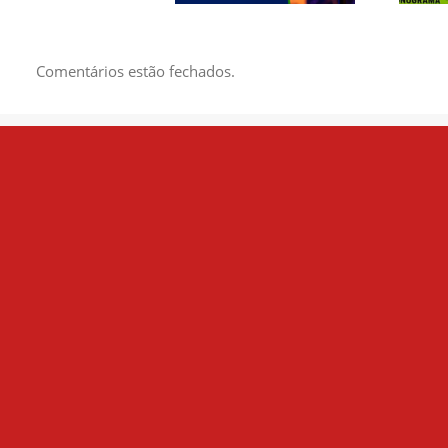
DE BANDAS E
C
ARTISTAS LOCAIS
EN
DA ÁREA DA
Comentários estão fechados.
MÚSICA PARA
EVENTUAL
CONTRATAÇÃO