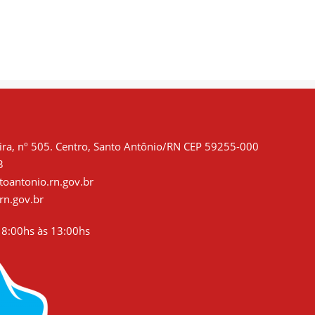
TRABALHADOR É
BOMBEIRO COM
PRIORIDADE.
AULAS DE
PRIMEIROS
SOCORROS
ra, nº 505. Centro, Santo Antônio/RN CEP 59255-000
3
oantonio.rn.gov.br
rn.gov.br
8:00hs às 13:00hs