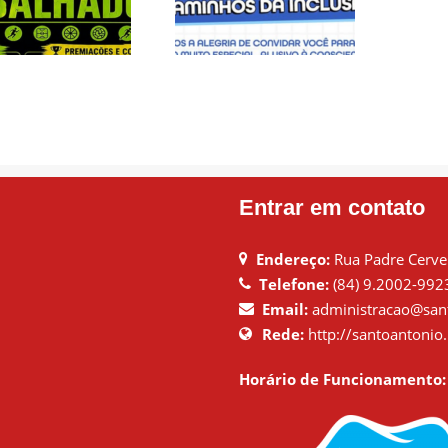
DE MAIO É DIA DE
CONVITE ESPECIAL
ELEBRAR COM
– CAMINHOS DA
ERGIA, ESPORTE
INCLUSÃO
E UNIÃO!
Entrar em contato
Endereço:
Rua Padre Cervei
Telefone:
(84) 9.2002-992
Email:
administracao@sant
Rede:
http://santoantonio.
Horário de Funcionamento: