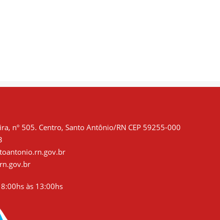
SAÚDE DO
CURSO DE
TRABALHADOR É
BOMBEIRO COM
PRIORIDADE.
AULAS DE
PRIMEIROS
SOCORROS
ra, nº 505. Centro, Santo Antônio/RN CEP 59255-000
3
oantonio.rn.gov.br
rn.gov.br
8:00hs às 13:00hs