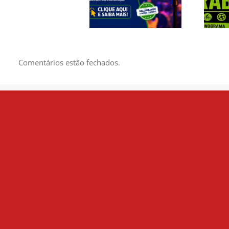
CREDENCIAMENTO
1º 
DE BANDAS E
C
ARTISTAS LOCAIS
EN
DA ÁREA DA
Comentários estão fechados.
MÚSICA PARA
EVENTUAL
CONTRATAÇÃO