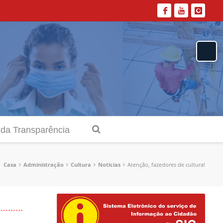
 da Transparência
Casa
Administração
Cultura
Noticias
Atenção, fazedores de cultura!