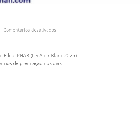
em
Comentários desativados
|
Atenção,
fazedores
de
do Edital PNAB (Lei Aldir Blanc 2025)!
cultura!
rmos de premiação nos dias: