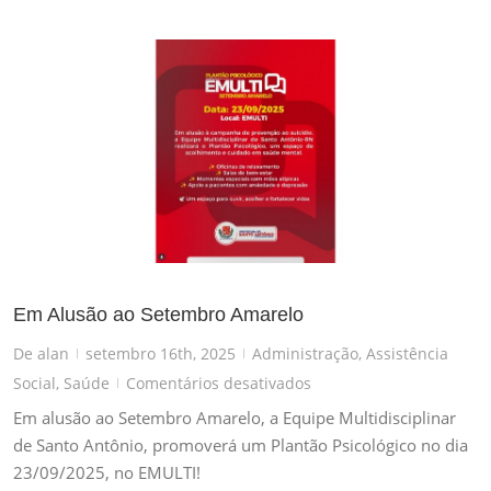
Em Alusão ao Setembro Amarelo
De
alan
setembro 16th, 2025
Administração
,
Assistência
|
|
em
Social
,
Saúde
Comentários desativados
|
Em
Em alusão ao Setembro Amarelo, a Equipe Multidisciplinar
Alusão
de Santo Antônio, promoverá um Plantão Psicológico no dia
ao
23/09/2025, no EMULTI!