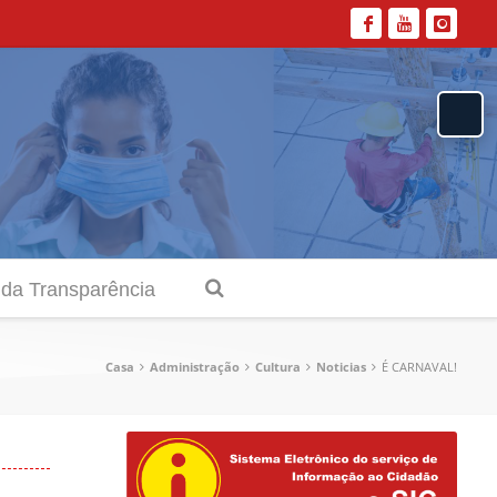
 da Transparência
Casa
Administração
Cultura
Noticias
É CARNAVAL!