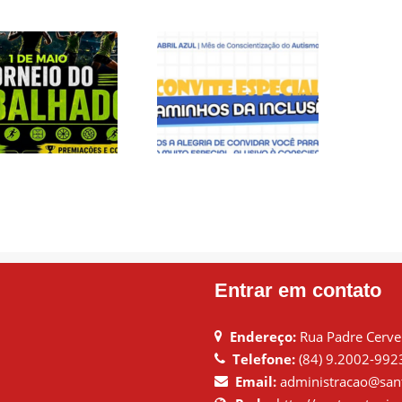
DE MAIO É DIA DE
CONVITE ESPECIAL
ELEBRAR COM
– CAMINHOS DA
ERGIA, ESPORTE
INCLUSÃO
E UNIÃO!
Entrar em contato
Endereço:
Rua Padre Cervei
Telefone:
(84) 9.2002-992
Email:
administracao@sant