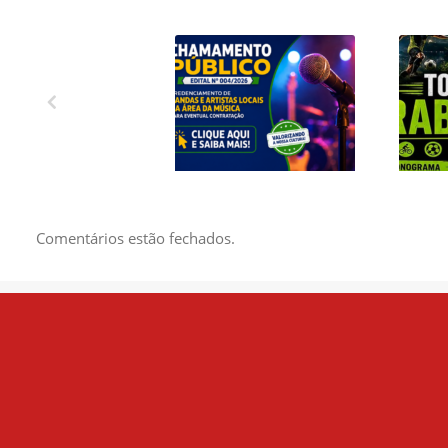
CREDENCIAMENTO
1º 
DE BANDAS E
C
ARTISTAS LOCAIS
EN
DA ÁREA DA
Comentários estão fechados.
MÚSICA PARA
EVENTUAL
CONTRATAÇÃO