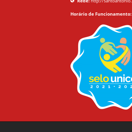
Rede:
http://santoantonio.
Horário de Funcionamento: