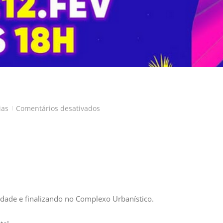
em
ias
Comentários desativados
|
É
CARNAVAL!
dade e finalizando no Complexo Urbanístico.