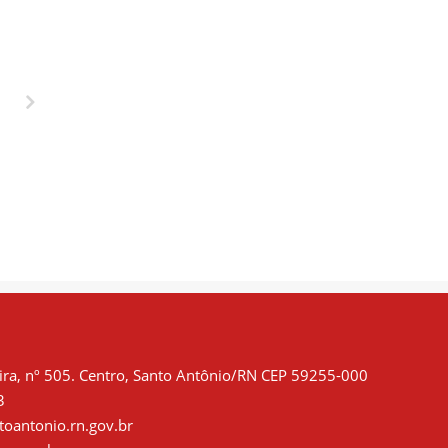
SAÚDE DO
CURSO DE
TRABALHADOR É
BOMBEIRO COM
PRIORIDADE.
AULAS DE
PRIMEIROS
SOCORROS
ra, nº 505. Centro, Santo Antônio/RN CEP 59255-000
3
oantonio.rn.gov.br