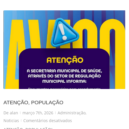
ATENÇÃO, POPULAÇÃO
De
alan
março 7th, 2026
Administração
,
|
|
em
Noticias
Comentários desativados
|
ATENÇÃO,