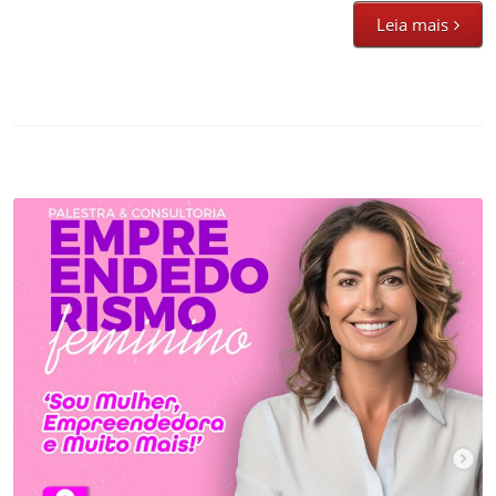
Leia mais
EMPREENDEDORISMO FEMININO: DESAFIOS E
OPORTUNIDADES
Assistência Social
,
Empreendedorismo
,
Noticias