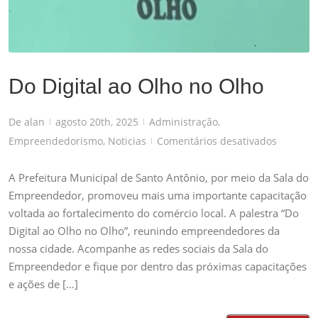
Administração
,
Empreendedorismo
,
Noticias
Do Digital ao Olho no Olho
De
alan
agosto 20th, 2025
Administração
,
|
|
em
Empreendedorismo
,
Noticias
Comentários desativados
|
Do
Digital
A Prefeitura Municipal de Santo Antônio, por meio da Sala do
ao
Empreendedor, promoveu mais uma importante capacitação
Olho
voltada ao fortalecimento do comércio local. A palestra “Do
no
Digital ao Olho no Olho”, reunindo empreendedores da
Olho
nossa cidade. Acompanhe as redes sociais da Sala do
Empreendedor e fique por dentro das próximas capacitações
e ações de […]