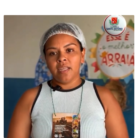
curso de Produção de Pães e Massas
Administração
,
Empreendedorismo
,
Noticias
,
Trabalho