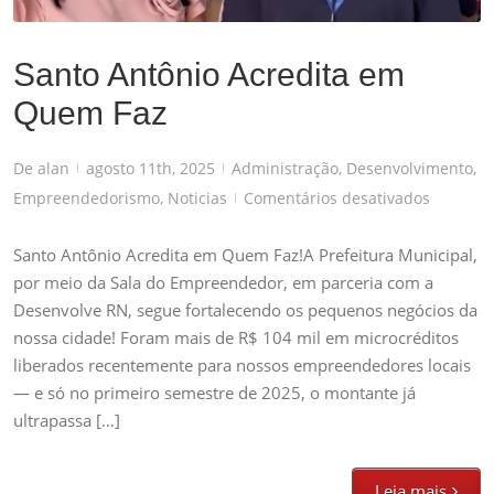
Santo Antônio Acredita em
Quem Faz
De
alan
agosto 11th, 2025
Administração
,
Desenvolvimento
,
|
|
em
Empreendedorismo
,
Noticias
Comentários desativados
|
Santo
Antônio
Santo Antônio Acredita em Quem Faz!A Prefeitura Municipal,
Acredita
por meio da Sala do Empreendedor, em parceria com a
em
Desenvolve RN, segue fortalecendo os pequenos negócios da
Quem
nossa cidade! Foram mais de R$ 104 mil em microcréditos
Faz
liberados recentemente para nossos empreendedores locais
— e só no primeiro semestre de 2025, o montante já
ultrapassa […]
Leia mais