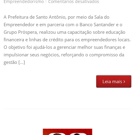
em
Empreendedorismo
Comentários desativados
|
Capacitação
Sobre
A Prefeitura de Santo Antônio, por meio da Sala do
Educação
Empreendedor e em parceria com o Banco Santander e o
Financeira
Grupo Próspera, realizou uma capacitação sobre educação
e
financeira e linhas de crédito para os empreendedores locais.
Linhas
O objetivo foi ajudá-los a gerenciar melhor suas finanças e
de
impulsionar seus negócios, reforçando o compromisso da
Crédito
gestão […]
Leia mais