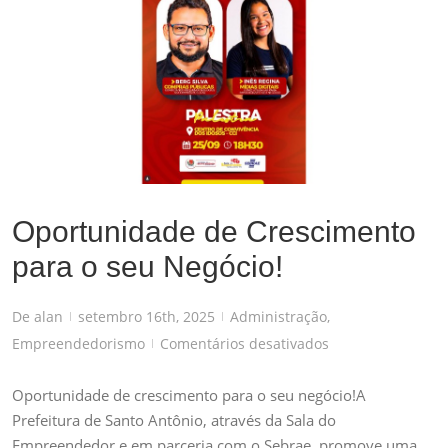
Oportunidade de Crescimento para o seu Negócio!
Administração
,
Empreendedorismo
Oportunidade de Crescimento
para o seu Negócio!
De
alan
setembro 16th, 2025
Administração
,
|
|
em
Empreendedorismo
Comentários desativados
|
Oportunidade
de
Oportunidade de crescimento para o seu negócio!A
Crescimento
Prefeitura de Santo Antônio, através da Sala do
para
Empreendedor e em parceria com o Sebrae, promove uma