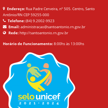
Endereço:
Rua Padre Cerveira, nº 505. Centro, Santo
Antônio/RN CEP 59255-000
Telefone:
(84) 9.2002-9923
Email:
administracao@santoantonio.rn.gov.br
Rede:
http://santoantonio.rn.gov.br
Horário de Funcionamento:
8:00hs às 13:00hs