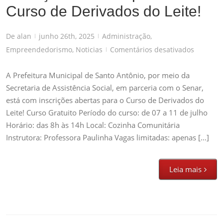
Curso de Derivados do Leite!
De
alan
junho 26th, 2025
Administração
,
|
|
em
Empreendedorismo
,
Noticias
Comentários desativados
|
Inscriçõ
abertas
A Prefeitura Municipal de Santo Antônio, por meio da
para
Secretaria de Assistência Social, em parceria com o Senar,
o
está com inscrições abertas para o Curso de Derivados do
Curso
Leite! Curso Gratuito Período do curso: de 07 a 11 de julho
de
Horário: das 8h às 14h Local: Cozinha Comunitária
Derivad
Instrutora: Professora Paulinha Vagas limitadas: apenas […]
do
Leite!
Leia mais