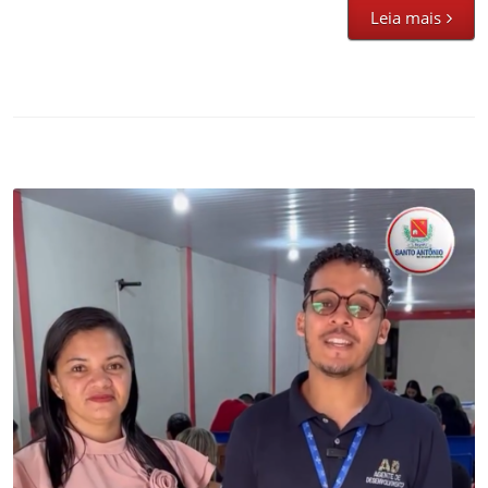
Leia mais
Santo Antônio Acredita em Quem Faz
Administração
,
Desenvolvimento
,
Empreendedorismo
,
Noticias