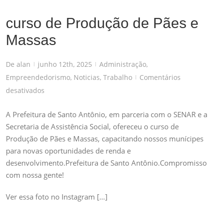
curso de Produção de Pães e
Massas
De
alan
junho 12th, 2025
Administração
,
|
|
Empreendedorismo
,
Noticias
,
Trabalho
Comentários
|
em
desativados
curso
A Prefeitura de Santo Antônio, em parceria com o SENAR e a
de
Secretaria de Assistência Social, ofereceu o curso de
Produção
Produção de Pães e Massas, capacitando nossos munícipes
de
para novas oportunidades de renda e
Pães
desenvolvimento.Prefeitura de Santo Antônio.Compromisso
e
com nossa gente!
Massas
Ver essa foto no Instagram […]