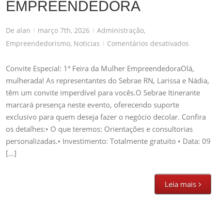
EMPREENDEDORA
De
alan
março 7th, 2026
Administração
,
|
|
em
Empreendedorismo
,
Noticias
Comentários desativados
|
CONVITE
ESPECIAL
Convite Especial: 1ª Feira da Mulher EmpreendedoraOlá,
1ª
mulherada! As representantes do Sebrae RN, Larissa e Nádia,
FEIRA
têm um convite imperdível para vocês.O Sebrae Itinerante
DA
marcará presença neste evento, oferecendo suporte
MULHER
exclusivo para quem deseja fazer o negócio decolar. Confira
EMPREE
os detalhes:• O que teremos: Orientações e consultorias
personalizadas.• Investimento: Totalmente gratuito • Data: 09
[…]
Leia mais