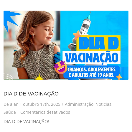
DIA D DE VACINAÇÃO
De
alan
outubro 17th, 2025
Administração
,
Noticias
,
|
|
em
Saúde
Comentários desativados
|
DIA
DIA D DE VACINAÇÃO!
D