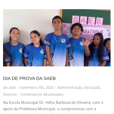
DIA DE PROVA DA SAEB
De
alan
novembro 7th, 2025
Administração
,
Educação
,
|
|
em
Noticias
Comentários desativados
|
DIA
Na Escola Municipal Dr. Hélio Barbosa de Oliveira, com o
DE
apoio da Prefeitura Municipal, o compromisso com a
PROVA