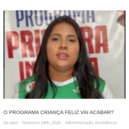
O PROGRAMA CRIANÇA FELIZ VAI ACABAR?
De
alan
fevereiro 24th, 2026
Administração
,
Assistência
|
|