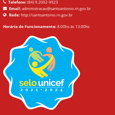
Telefone:
(84) 9.2002-9923
Email:
administracao@santoantonio.rn.gov.br
Rede:
http://santoantonio.rn.gov.br
Horário de Funcionamento:
8:00hs às 13:00hs