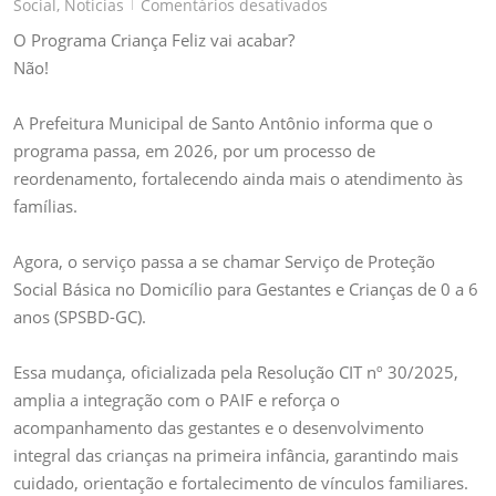
em
Social
,
Noticias
Comentários desativados
|
O
O Programa Criança Feliz vai acabar?
PROGRAMA
Não!
CRIANÇA
FELIZ
A Prefeitura Municipal de Santo Antônio informa que o
VAI
programa passa, em 2026, por um processo de
ACABAR?
reordenamento, fortalecendo ainda mais o atendimento às
famílias.
Agora, o serviço passa a se chamar Serviço de Proteção
Social Básica no Domicílio para Gestantes e Crianças de 0 a 6
anos (SPSBD-GC).
Essa mudança, oficializada pela Resolução CIT nº 30/2025,
amplia a integração com o PAIF e reforça o
acompanhamento das gestantes e o desenvolvimento
integral das crianças na primeira infância, garantindo mais
cuidado, orientação e fortalecimento de vínculos familiares.