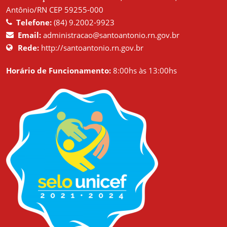
Antônio/RN CEP 59255-000
Telefone:
(84) 9.2002-9923
Email:
administracao@santoantonio.rn.gov.br
Rede:
http://santoantonio.rn.gov.br
Horário de Funcionamento:
8:00hs às 13:00hs