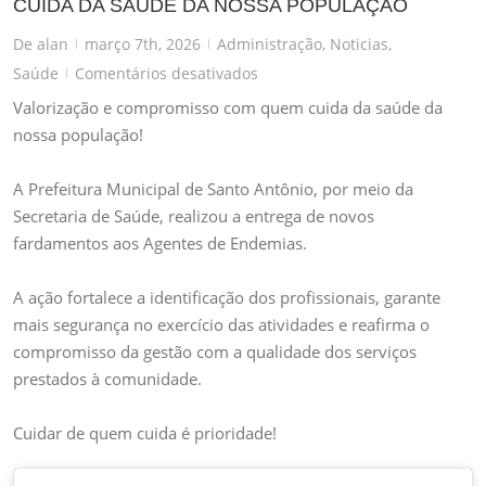
CUIDA DA SAÚDE DA NOSSA POPULAÇÃO
De
alan
março 7th, 2026
Administração
,
Noticias
,
|
|
em
Saúde
Comentários desativados
|
VALORIZAÇÃO
Valorização e compromisso com quem cuida da saúde da
E
nossa população!
COMPROMISSO
COM
A Prefeitura Municipal de Santo Antônio, por meio da
QUEM
Secretaria de Saúde, realizou a entrega de novos
CUIDA
fardamentos aos Agentes de Endemias.
DA
SAÚDE
A ação fortalece a identificação dos profissionais, garante
DA
mais segurança no exercício das atividades e reafirma o
NOSSA
compromisso da gestão com a qualidade dos serviços
POPULAÇÃO
prestados à comunidade.
Cuidar de quem cuida é prioridade!