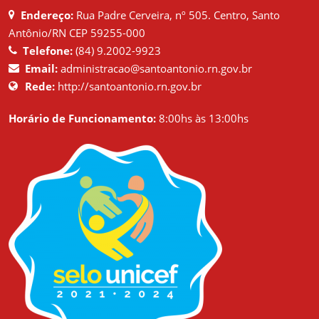
Endereço:
Rua Padre Cerveira, nº 505. Centro, Santo
Antônio/RN CEP 59255-000
Telefone:
(84) 9.2002-9923
Email:
administracao@santoantonio.rn.gov.br
Rede:
http://santoantonio.rn.gov.br
Horário de Funcionamento:
8:00hs às 13:00hs