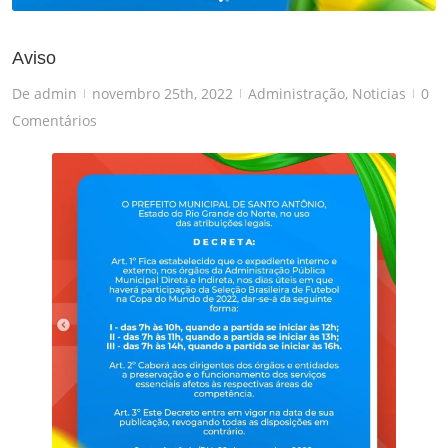
Aviso
De
admin
novembro 25th, 2022
Administração
,
Noticias
0
|
|
|
Comentários