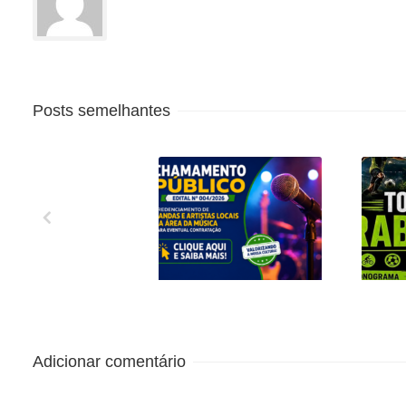
Posts semelhantes
CREDENCIAMENTO
1º 
DE BANDAS E
C
ARTISTAS LOCAIS
EN
DA ÁREA DA
MÚSICA PARA
Adicionar comentário
EVENTUAL
CONTRATAÇÃO