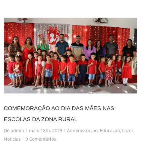
COMEMORAÇÃO AO DIA DAS MÃES NAS
ESCOLAS DA ZONA RURAL
De
admin
maio 18th, 2023
Administração
,
Educação
,
Lazer
,
|
|
Noticias
0 Comentários
|