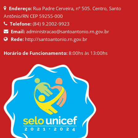
Endereço:
Rua Padre Cerveira, nº 505. Centro, Santo
Antônio/RN CEP 59255-000
Telefone:
(84) 9.2002-9923
Email:
administracao@santoantonio.rn.gov.br
Rede:
http://santoantonio.rn.gov.br
Horário de Funcionamento:
8:00hs às 13:00hs