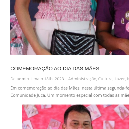
COMEMORAÇÃO AO DIA DAS MÃES
De
admin
maio 18th, 2023
Administração
,
Cultura
,
Lazer
,
N
|
|
Em comemoração ao dia das Mães, nesta última segunda-feira
Comunidade Jucá, Um momento especial com todas as mães