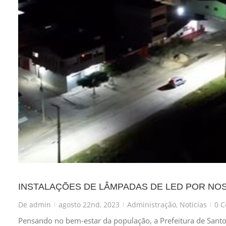
INSTALAÇÕES DE LÂMPADAS DE LED POR NO
De
admin
agosto 22nd, 2023
Administração
,
Noticias
0 C
|
|
|
Pensando no bem-estar da população, a Prefeitura de Sant