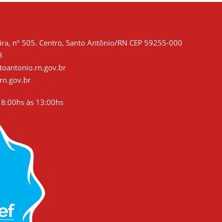
ra, nº 505. Centro, Santo Antônio/RN CEP 59255-000
3
oantonio.rn.gov.br
rn.gov.br
8:00hs às 13:00hs