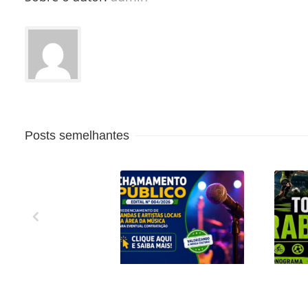
Posts semelhantes
CREDENCIAMENTO
1º 
DE BANDAS E
C
ARTISTAS LOCAIS
EN
DA ÁREA DA