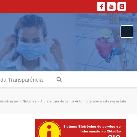
 da Transparência
inistração
Noticias
A prefeitura de Santo Antônio também está nessa luta