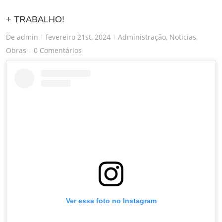
+ TRABALHO!
De
admin
fevereiro 21st, 2024
Administração
,
Noticias
,
|
|
Obras
0 Comentários
|
Ver essa foto no Instagram