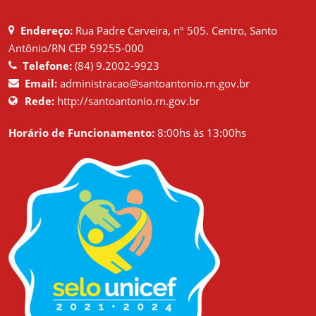
Endereço:
Rua Padre Cerveira, nº 505. Centro, Santo
Antônio/RN CEP 59255-000
Telefone:
(84) 9.2002-9923
Email:
administracao@santoantonio.rn.gov.br
Rede:
http://santoantonio.rn.gov.br
Horário de Funcionamento:
8:00hs às 13:00hs