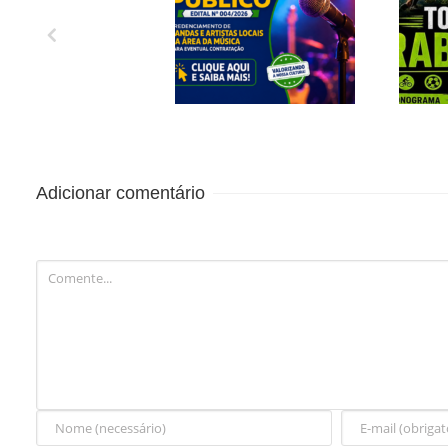
CREDENCIAMENTO
1º 
DE BANDAS E
C
ARTISTAS LOCAIS
EN
DA ÁREA DA
MÚSICA PARA
Adicionar comentário
EVENTUAL
CONTRATAÇÃO