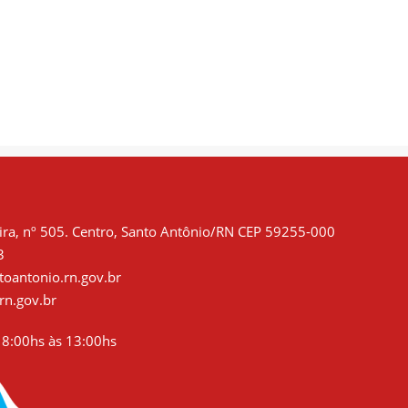
ra, nº 505. Centro, Santo Antônio/RN CEP 59255-000
3
oantonio.rn.gov.br
rn.gov.br
8:00hs às 13:00hs