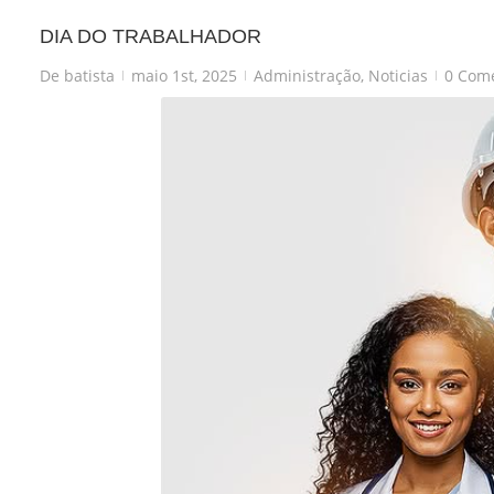
DIA DO TRABALHADOR
De
batista
maio 1st, 2025
Administração
,
Noticias
0 Come
|
|
|