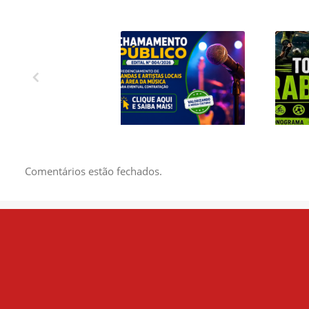
CREDENCIAMENTO
1º 
DE BANDAS E
C
ARTISTAS LOCAIS
EN
DA ÁREA DA
Comentários estão fechados.
MÚSICA PARA
EVENTUAL
CONTRATAÇÃO