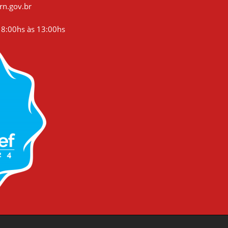
rn.gov.br
8:00hs às 13:00hs