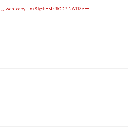
=ig_web_copy_link&igsh=MzRlODBiNWFlZA==