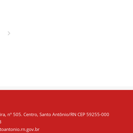
SAÚDE DO
CURSO DE
TRABALHADOR É
BOMBEIRO COM
PRIORIDADE.
AULAS DE
PRIMEIROS
SOCORROS
ra, nº 505. Centro, Santo Antônio/RN CEP 59255-000
3
oantonio.rn.gov.br