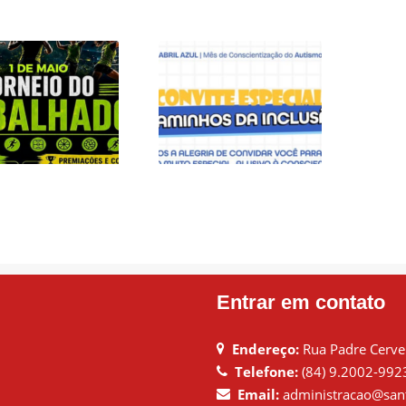
DE MAIO É DIA DE
CONVITE ESPECIAL
ELEBRAR COM
– CAMINHOS DA
ERGIA, ESPORTE
INCLUSÃO
E UNIÃO!
Entrar em contato
Endereço:
Rua Padre Cervei
Telefone:
(84) 9.2002-992
Email:
administracao@sant