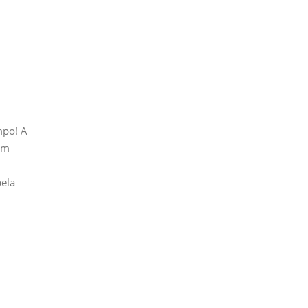
mpo! A
um
pela