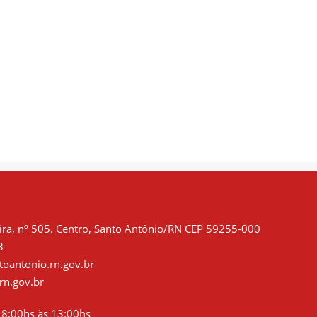
ra, nº 505. Centro, Santo Antônio/RN CEP 59255-000
3
oantonio.rn.gov.br
rn.gov.br
8:00hs às 13:00hs