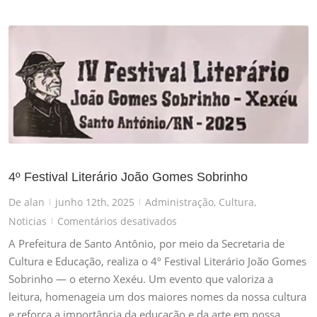
4º Festival Literário João Gomes Sobrinho
De
alan
junho 12th, 2025
Administração
,
Cultura
,
|
|
em
Noticias
Comentários desativados
|
4º
A Prefeitura de Santo Antônio, por meio da Secretaria de
Festival
Cultura e Educação, realiza o 4º Festival Literário João Gomes
Literário
Sobrinho — o eterno Xexéu. Um evento que valoriza a
João
leitura, homenageia um dos maiores nomes da nossa cultura
Gomes
e reforça a importância da educação e da arte em nossa