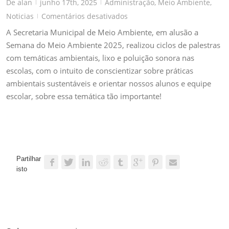
De
alan
junho 17th, 2025
Administração
,
Meio Ambiente
,
|
|
em
Noticias
Comentários desativados
|
palestras
A Secretaria Municipal de Meio Ambiente, em alusão a
com
Semana do Meio Ambiente 2025, realizou ciclos de palestras
temáticas
com temáticas ambientais, lixo e poluição sonora nas
ambientais
escolas, com o intuito de conscientizar sobre práticas
ambientais sustentáveis e orientar nossos alunos e equipe
escolar, sobre essa temática tão importante!
Partilhar
isto