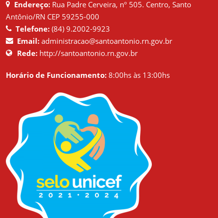
Endereço:
Rua Padre Cerveira, nº 505. Centro, Santo
Antônio/RN CEP 59255-000
Telefone:
(84) 9.2002-9923
Email:
administracao@santoantonio.rn.gov.br
Rede:
http://santoantonio.rn.gov.br
Horário de Funcionamento:
8:00hs às 13:00hs