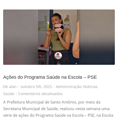
Ações do Programa Saúde na Escola – PSE
De
alan
outubro 5th, 2025
Administração
,
Noticias
,
|
|
em
Saúde
Comentários desativados
|
Ações
A Prefeitura Municipal de Santo Antônio, por meio da
do
Secretaria Municipal de Saúde, realizou nesta semana uma
Programa
série de ações do Programa Saúde na Escola – PSE, na Escola