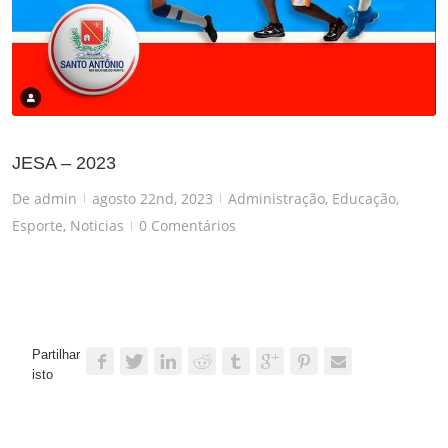
JESA – 2023
De
admin
agosto 22nd, 2023
Administração
,
Educação
,
|
|
Esporte
,
Noticias
0 Comentários
|
Partilhar
isto